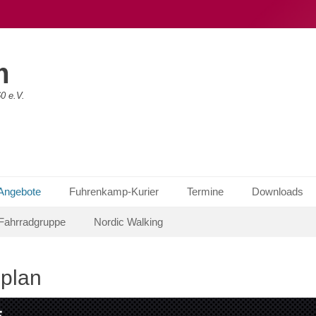
m
0 e.V.
 Angebote
Fuhrenkamp-Kurier
Termine
Downloads
Fahrradgruppe
Nordic Walking
lplan