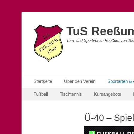
TuS Reeßu
Turn- und Sportverein Reeßum von 196
Primäres Menü
Zum
Startseite
Über den Verein
Sportarten &
Inhalt
Sekundäres Menü
Zum
springen
Fußball
Tischtennis
Kursangebote
Inhalt
springen
Ü-40 – Spie