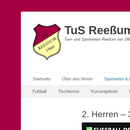
TuS Reeßu
Turn- und Sportverein Reeßum von 196
Primäres Menü
Zum
Startseite
Über den Verein
Sportarten &
Inhalt
Sekundäres Menü
Zum
springen
Fußball
Tischtennis
Kursangebote
Inhalt
springen
2. Herren – 